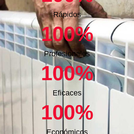
Rápidos
100
%
Profesionales
100
%
Eficaces
100
%
Económicos